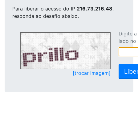
Para liberar o acesso
do IP
216.73.216.48
,
responda ao desafio abaixo.
Digite 
lado no
[trocar imagem]